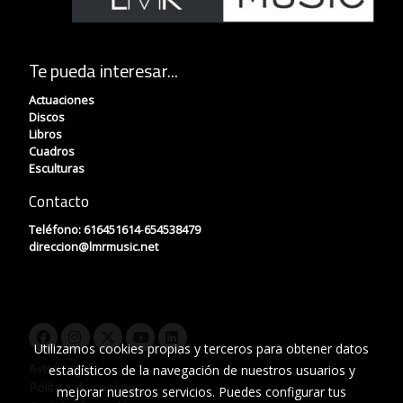
Te pueda interesar...
Actuaciones
Discos
Libros
Cuadros
Esculturas
Contacto
Teléfono:
616451614
-
654538479
direccion
@lmrmusic.net
Utilizamos cookies propias y terceros para obtener datos
Aviso legal
estadísticos de la navegación de nuestros usuarios y
Política de cookies
mejorar nuestros servicios. Puedes configurar tus