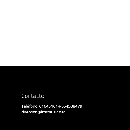
Contacto
Teléfono:
616451614
-
654538479
direccion
@lmrmusic.net