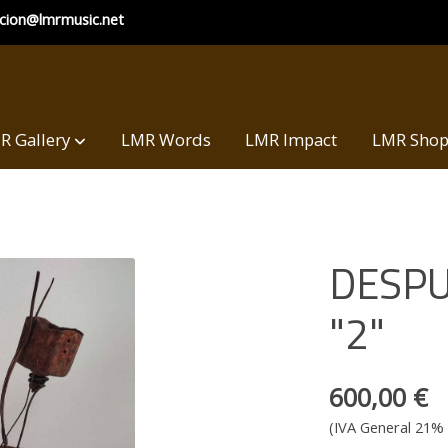
ccion@lmrmusic.net
R Gallery
LMR Words
LMR Impact
LMR Sho
DESPU
"2"
600,00 €
(IVA General 21% 