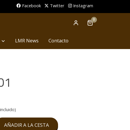
Facebook
Twitter
Instagram
0
p
LMR News
Contacto
01
incluido)
AÑADIR A LA CESTA