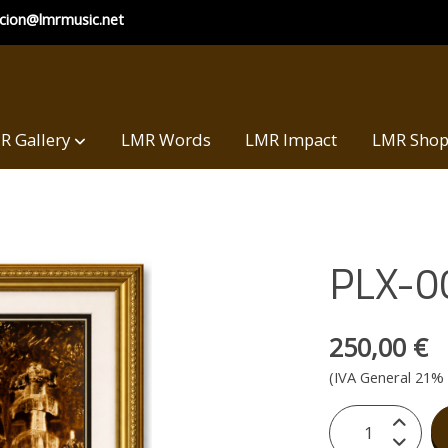
ccion@lmrmusic.net
R Gallery
LMR Words
LMR Impact
LMR Sho
PLX-0
250,00 €
(IVA General 21% 