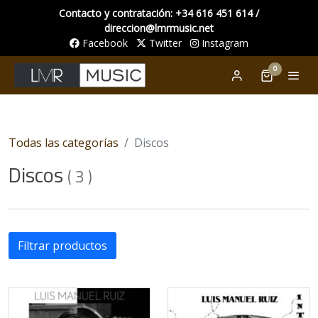
Contacto y contratación: +34 616 451 614 /
direccion@lmrmusic.net
Facebook
Twitter
Instagram
0
Todas las categorías
Discos
Discos
(
3
)
Filtrar productos