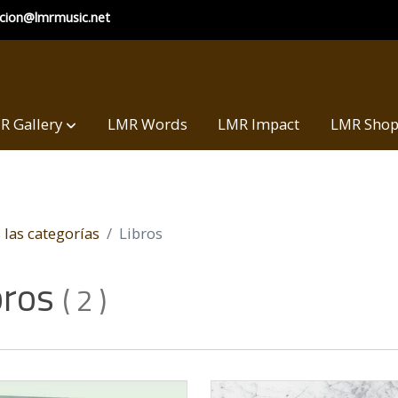
ccion@lmrmusic.net
R Gallery
LMR Words
LMR Impact
LMR Sho
las categorías
Libros
bros
(
2
)