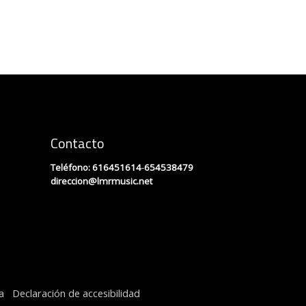
Contacto
Teléfono:
616451614
-
654538479
direccion
@lmrmusic.net
a
Declaración de accesibilidad