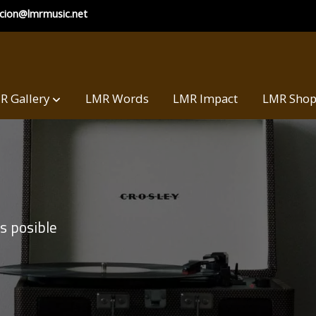
ccion@lmrmusic.net
R Gallery
LMR Words
LMR Impact
LMR Sho
s posible