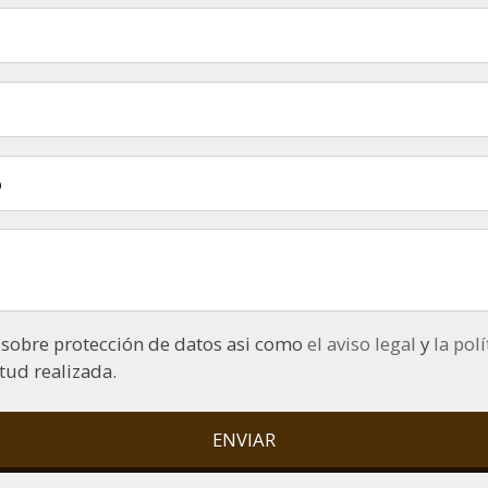
o
He leído y acepto la información básica sobre protección de datos asi como
el aviso legal
y
la pol
itud realizada.
ENVIAR