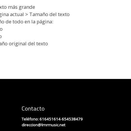
texto más grande
gina actual > Tamaño del texto
ño de todo en la página:
lo
o
año original del texto
Contacto
Teléfono:
616451614
-
654538479
direccion
@lmrmusic.net