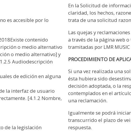
En la Solicitud de informac
claridad, los hechos, razon
trata de una solicitud razon
no es accesible por lo
Las quejas y reclamaciones 
a través de la página web o
2018Existe contenido
tramitadas por LMR MUSIC
ripción o medio alternativo
ión o medio alternativo] y
PROCEDIMIENTO DE APLIC
 1.2.5 Audiodescripción
Si una vez realizada una so
tuales de edición en alguna
ésta hubiera sido desestima
decisión adoptada, o la res
e la interfaz de usuario
contemplados en el artículo
rectamente. [4.1.2 Nombre,
una reclamación.
Igualmente se podrá inicia
transcurrido el plazo de ve
o de la legislación
respuesta.