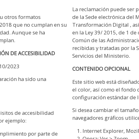
La reclamación puede ser pr
 u otros formatos
de la Sede electrónica del 
 2018 que no cumplan en su
Transformación Digital , as
lidad. Aunque se ha
en la Ley 39/ 2015, de 1 de
umplan.
Común de las Administracio
recibidas y tratadas por la
IÓN DE ACCESIBILIDAD
Servicios del Ministerio.
/10/2023
CONTENIDO OPCIONAL
aración ha sido una
Este sitio web está diseñad
el color, así como el fondo
configuración estándar de 
Si desea cambiar el tamaño d
sitos de accesibilidad
navegadores gráficos utilic
or ejemplo:
Internet Explorer, Mozi
mplimiento por parte de
Opera: Ver > Zoom