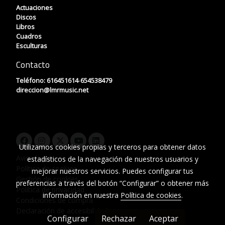
Actuaciones
Discos
Libros
Cuadros
Esculturas
Contacto
Teléfono:
616451614
-
654538479
direccion
@lmrmusic.net
Utilizamos cookies propias y terceros para obtener datos
Aviso legal
estadísticos de la navegación de nuestros usuarios y
Política de cookies
mejorar nuestros servicios. Puedes configurar tus
Gestión de cookies
preferencias a través del botón “Configurar” o obtener más
Política de privacidad
información en nuestra
Política de cookies
.
Condiciones de compra
Declaración de accesibilidad
Configurar
Rechazar
Aceptar