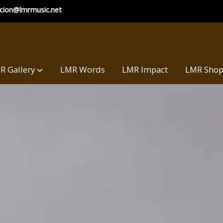
ccion@lmrmusic.net
R Gallery
LMR Words
LMR Impact
LMR Sho